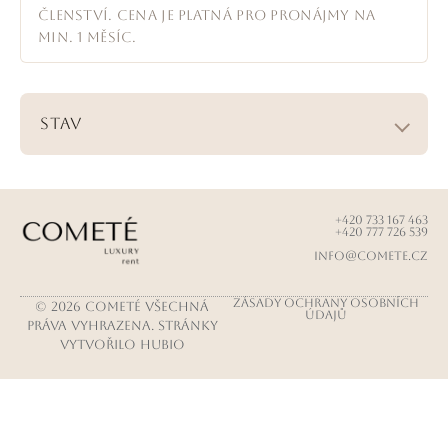
členství. Cena je platná pro pronájmy na
min. 1 měsíc.
Stav
+4​20 733 167 463
+4​20 777 726 539
info@comete.cz
Zásady ochrany osobních
© 2026 COMETÉ Všechná
údajů
práva vyhrazena. Stránky
vytvořilo HUBIO